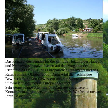
Das Konzept des Bundes für die künftige Nutzung der Haupt-
und Nebenwasserstraßen basiert auf den Vorgaben der
Richtlinie 2000/60/EG des Europäischen Parlaments und des
Rates vom 23. Oktober 2000. Darin wird die nachhaltige
Bewirtschaftung von Gewässern und der Schutz der
Süßwasserressourcen in Europa angestrebt.
Sehr gerne beantworten wir Ihre Anfrage aus unserem
Kontaktformular im persönlichen Gespräch. Wir freuen uns auf
Ihren Besuch!