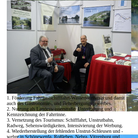
1. Förderung Fahrgastschifffahrt-Wassertourismus und damit
auch des Gastronomie-, und Beherbergungsgewerbes.
2. Nutzung als Landeswasserstraße/ Unterhaltung und
Kennzeichnung der Fahrrinne.
3. Vernetzung des Tourismus: Schifffahrt, Unstrutbahn,
Radweg, Sehenswürdigkeiten, Intensivierung der Werbung.
4. Wiederherstellung der fehlenden Unstrut-Schleusen und -
wehre in Schönewerda, Roßleben, Nebra, Vitzenburg und